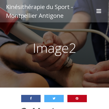
Aller
Kinésithérapie du Sport -
au
Montpellier Antigone
contenu
Image2