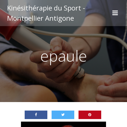
Aller
Kinésithérapie du Sport -
au
Montpellier Antigone
contenu
epaule